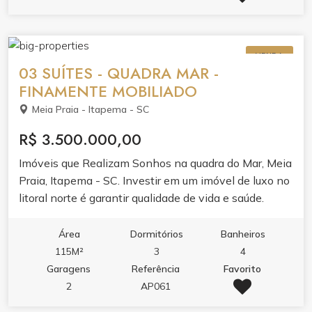
VENDA
03 SUÍTES - QUADRA MAR -
FINAMENTE MOBILIADO
Meia Praia - Itapema - SC
R$ 3.500.000,00
Imóveis que Realizam Sonhos na quadra do Mar, Meia
Praia, Itapema - SC. Investir em um imóvel de luxo no
litoral norte é garantir qualidade de vida e saúde.
Perfeito para quem busca um paraíso ao alcance.
Venha conhecer! Excelente apartamento com 03
Área
Dormitórios
Banheiros
suítes, lavabo, mobiliado , sacada frente avenida com
115M²
3
4
churrasqueira, vista lateral mar, a 80 metros da praia.
Garagens
Referência
Favorito
Dois elevadores, duas vagas de garagem, sala de
2
AP061
jogos, academia e salão de festas. #imoveisdeluxo