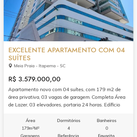
EXCELENTE APARTAMENTO COM 04
SUÍTES
Meia Praia - Itapema - SC
R$ 3.579.000,00
Apartamento novo com 04 suítes, com 179 m2 de
área privativa, 03 vagas de garagem. Completa Área
de Lazer, 03 elevadores, portaria 24 horas. Edíficio
frente para a Avenida, apartamento lateral a rua.
Área
Dormitórios
Banheiros
179m²M²
4
0
Garagens
Referência
Favorito