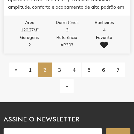
amplitude, conforto e acabamento de alto padrão em
uma das regiões mais valorizadas de Itapema.
Área
Dormitórios
Banheiros
120.27M²
3
4
Garagens
Referência
Favorito
2
AP303
«
1
2
3
4
5
6
7
»
ASSINE O NEWSLETTER