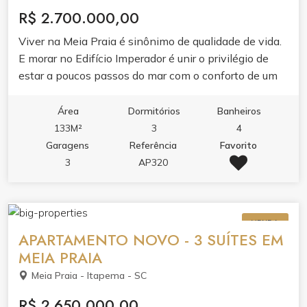
R$ 2.700.000,00
Viver na Meia Praia é sinônimo de qualidade de vida.
E morar no Edifício Imperador é unir o privilégio de
estar a poucos passos do mar com o conforto de um
lar planejado para receber bem e valorizar cada
momento da sua família. Próximo de supermercados,
Área
Dormitórios
Banheiros
farmácias, restaurantes e de tudo que Itapema
133M²
3
4
oferece de melhor. É a localização ideal para morar o
Garagens
Referência
Favorito
ano todo ou para ter uma segunda residência de
3
AP320
veraneio.
VENDA
APARTAMENTO NOVO - 3 SUÍTES EM
MEIA PRAIA
Meia Praia - Itapema - SC
R$ 2.650.000,00