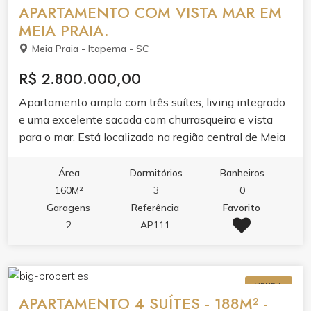
APARTAMENTO COM VISTA MAR EM
MEIA PRAIA.
Meia Praia - Itapema - SC
R$ 2.800.000,00
Apartamento amplo com três suítes, living integrado
e uma excelente sacada com churrasqueira e vista
para o mar. Está localizado na região central de Meia
Praia, a poucos passos do mar. O empreendimento
conta com completa infraestrutura de lazer e portaria
Área
Dormitórios
Banheiros
24h. Agende uma visita e conheça de perto esse
160M²
3
0
lindo apartamento.
Garagens
Referência
Favorito
2
AP111
VENDA
APARTAMENTO 4 SUÍTES - 188M² -