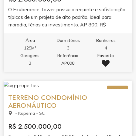
O Exuberance Tower possui o requinte e sofisticação
típicos de um projeto de alto padrão, ideal para
moradia, férias ou investimento. AP 800: R$
2.100,000,00 A VISTA OU 50% ENTRADA +24X AP
1700: R$ 2.650,000,00 A VISTA OU 50% ENTRADA
Área
Dormitórios
Banheiros
+24X ANALISE FINANCIAMENTO
129M²
3
4
Garagens
Referência
Favorito
3
AP008
VENDA
TERRENO CONDOMÍNIO
AERONÁUTICO
- Itapema - SC
R$ 2.500.000,00