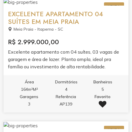
VENDA
EXCELENTE APARTAMENTO 04
SUÍTES EM MEIA PRAIA
Meia Praia - Itapema - SC
R$ 2.999.000,00
Excelente apartamento com 04 suítes, 03 vagas de
garagem e área de lazer. Planta ampla, ideal pra
família ou investimento de alta rentabilidade.
Valorização garantida em um dos metros quadrados
mais nobres do litoral catarinense.
Área
Dormitórios
Banheiros
164m²M²
4
5
Garagens
Referência
Favorito
3
AP139
VENDA