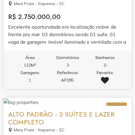
Meia Praia - Itapema - SC
R$ 2.750.000,00
Excelente oportunidade em localização nobre, de
frente pro mar. 03 dormitórios sendo 01 suíte, 01
vaga de garagem. Imóvel iluminado e ventilado com a
melhor vista o dia todo. Perfeito pra curtir com a
família ou garantir alta rentabilidade com locação de
Área
Dormitórios
Banheiros
temporada.
110M²
3
0
Garagens
Referência
Favorito
1
AP095
VENDA
ALTO PADRÃO - 3 SUÍTES E LAZER
COMPLETO
Meia Praia - Itapema - SC