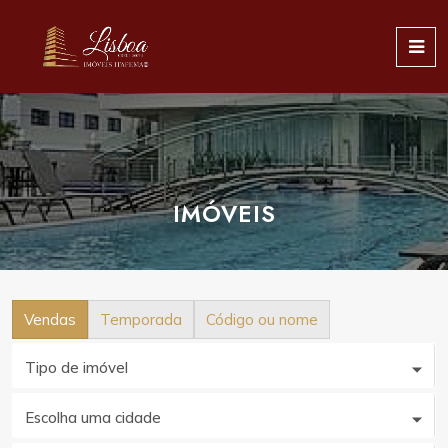
IMÓVEIS
Vendas
Temporada
Código ou nome
Tipo de imóvel
Escolha uma cidade