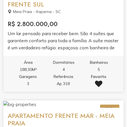
FRENTE SUL
Meia Praia - Itapema - SC
R$ 2.800.000,00
Um lar pensado para receber bem. São 4 suítes que
garantem conforto para toda a família. A suíte master
é um verdadeiro refúgio: espaçosa, com banheira de
hidro para você relaxar e recomeçar o dia. O living
amplo e integrado foi feito para os melhores
Área
Dormitórios
Banheiros
momentos: seja em família no dia a dia ou recebendo
188,30M²
4
5
os amigos no fim de semana. Cozinha funcional,
Garagens
Referência
Favorito
lavanderia separada e lavabo, completam a área
3
Ap 318
social. E o destaque fica por conta da sacada fechada
com churrasqueira à carvão.
VENDA
APARTAMENTO FRENTE MAR - MEIA
PRAIA