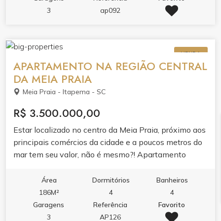
3
ap092
VENDA
APARTAMENTO NA REGIÃO CENTRAL
DA MEIA PRAIA
Meia Praia - Itapema - SC
R$ 3.500.000,00
Estar localizado no centro da Meia Praia, próximo aos
principais comércios da cidade e a poucos metros do
mar tem seu valor, não é mesmo?! Apartamento
amplo, com 4 suítes, todo mobiliado e equipado e uma
completa infraestrutura de lazer, prontinho para
Área
Dormitórios
Banheiros
receber você e sua família. Agende a sua visita!
186M²
4
4
Garagens
Referência
Favorito
3
AP126