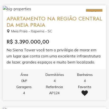
#litoralnorte #investimento #qualidadedevida #praia
#sonhos
VENDA
APARTAMENTO NA REGIÃO CENTRAL
DA MEIA PRAIA
Meia Praia - Itapema - SC
R$ 3.390.000,00
No Siena Tower você tem o privilégio de morar em
um lugar que conta com uma excelente infraestrutura
de lazer, grandes espaços e muito bem localizado.
Agente a sua visita e venha conhecer!
Área
Dormitórios
Banheiros
0M²
4
4
Garagens
Referência
Favorito
4
AP124