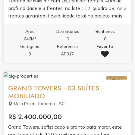
Terreno de 646 m² com 16,15m de frente x 40m de
profundidade e 3 frentes, no lote 112, quadra 09. As 3
frentes garantem flexibilidade total no projeto: mais
iluminação, ventilação e possibilidades de acesso
independente. Aqui você guarda sua aeronave no
Área
Dormitórios
Banheiros
hangar anexo à residência e sai voando sem sair do
646M²
0
0
condomínio. A estrutura entrega segurança 24h, área
Garagens
Referência
Favorito
de lazer completa e toda a infraestrutura pra quem
3
AP317
vive a aviação como estilo de vida. É praticidade,
privacidade e a realização de ter seu avião sempre à
mão. Ideal pra pilotos, empresários e apaixonados por
VENDA
aviação que querem unir casa, lazer e paixão por voar
GRAND TOWERS - 03 SUÍTES -
em um só lugar.
MOBILIADO
Meia Praia - Itapema - SC
R$ 2.400.000,00
Grand Towers, sofisticado e pronto para morar, este
apartamento de 120,27m² privativos combina