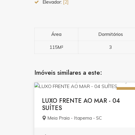
Elevador:
[2]
Área
Dormitórios
115M²
3
Imóveis similares a este:
R$ 11.900.000,0
VENDA
LUXO FRENTE AO MAR - 04
SUÍTES
Meia Praia - Itapema - SC