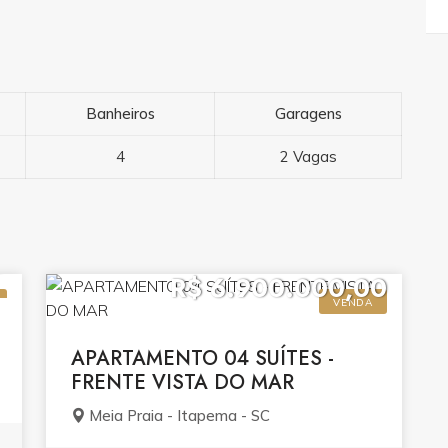
Banheiros
Garagens
4
2 Vagas
0
R$ 6.900.000,00
VENDA
APARTAMENTO 04 SUÍTES -
FRENTE VISTA DO MAR
Meia Praia - Itapema - SC