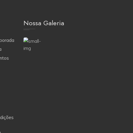
Nossa Galeria
porada
a
ntos
dições
o