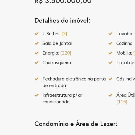
R$ 3.500.000,00
Detalhes do imóvel:
+ Suítes:
[3]
Lavabo:
Sala de Jantar
Cozinha
Energia:
[220]
Mobilia:
Churrasqueira
Total de
Fechadura eletrônica na porta
Gás indiv
de entrada
Infraestrutura p/ ar
Área Útil
condicionado
[115]
Condomínio e Área de Lazer: