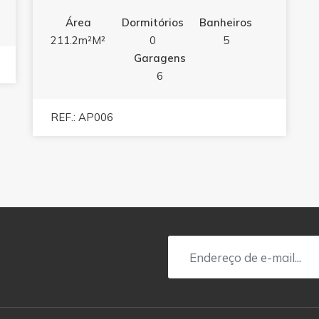
Área
Dormitórios
Banheiros
211.2m²M²
0
5
Garagens
6
REF.: AP006