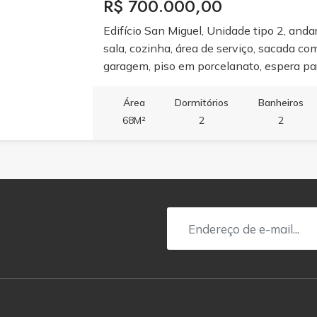
R$ 700.000,00
Edifício San Miguel, Unidade tipo 2, andar 
sala, cozinha, área de serviço, sacada com
garagem, piso em porcelanato, espera para
interfone, circuito TV. Área de Lazer comp
espaço gourmet, espaço de churrasqueira,
Área
Dormitórios
Banheiros
privilegiada, Rua 428, Bairro Morretes, 
68M²
2
2
Horizonte, próximo a Marginal. Praticidade