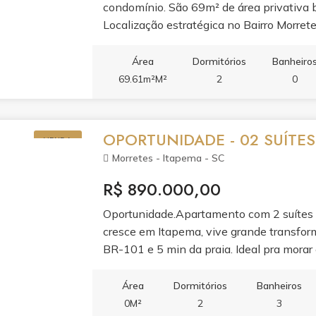
condomínio. São 69m² de área privativa b
Localização estratégica no Bairro Morret
comércio, BR-101 e praias. Pronto pra mor
Área
Dormitórios
Banheiro
69.61m²M²
2
0
OPORTUNIDADE - 02 SUÍTES
VENDA
Morretes - Itapema - SC
R$ 890.000,00
Oportunidade.Apartamento com 2 suítes n
cresce em Itapema, vive grande transfor
BR-101 e 5 min da praia. Ideal pra morar 
conhecer esse imóvel.
Área
Dormitórios
Banheiros
0M²
2
3