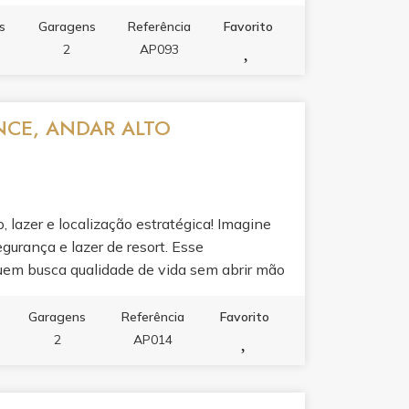
s
Garagens
Referência
Favorito
2
AP093
NCE, ANDAR ALTO
 lazer e localização estratégica! Imagine
gurança e lazer de resort. Esse
uem busca qualidade de vida sem abrir mão
ivilegiada, totalmente mobiliado, pronto
lidade facilitada, Próximo ao mercado e
Garagens
Referência
Favorito
ta, que mais parece um verdadeiro resort.
2
AP014
ada detalhe foi pensado para o seu bem-
iver ou investir!