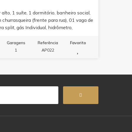
alto, 1 suíte, 1 dormitório, banheiro social,
 churrasqueira (frente para rua), 01 vaga de
 split, gás Individual, hidrômetro,
leta: salão de festas, piscina, academia,
 horta, espaço kids. Localização
Garagens
Referência
Favorito
Itapema - SC, ao lado do Supermercado
1
AP022
 pra dia a dia e valorização garantida.