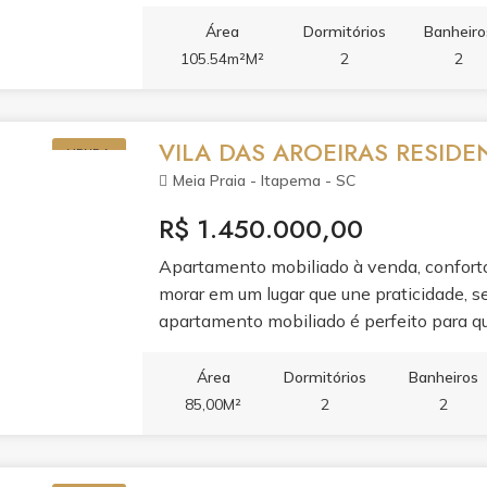
Área
Dormitórios
Banheiro
105.54m²M²
2
2
VILA DAS AROEIRAS RESIDE
VENDA
Meia Praia - Itapema - SC
R$ 1.450.000,00
Apartamento mobiliado à venda, conforto,
morar em um lugar que une praticidade, se
apartamento mobiliado é perfeito para q
da conveniência. Andar alto com vista pr
para morar, Acesso rápido à BR-101, mobi
Área
Dormitórios
Banheiros
serviços essenciais, Área de lazer comple
85,00M²
2
2
Prédio com portaria e segurança. Aqui, c
estar. Uma oportunidade única para você v