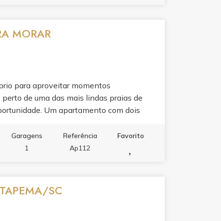
RA MORAR
óprio para aproveitar momentos
, perto de uma das mais lindas praias de
oportunidade. Um apartamento com dois
churrasqueira e uma incrível infraestrutura
prédio para você receber seus amigos e
Garagens
Referência
Favorito
ende agora mesmo uma visita!
1
Ap112
 ITAPEMA/SC