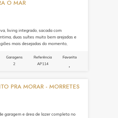
ARA O MAR
a, living integrado, sacada com
 íntima, duas suítes muito bem arejadas e
regiões mais desejadas do momento,
do Pier Turístico de Itapema.
Garagens
Referência
Favorito
2
AP114
TO PRA MORAR - MORRETES
 de garagem e área de lazer completa no