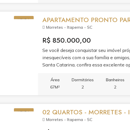
APARTAMENTO PRONTO PA
VENDA
Morretes - Itapema - SC
R$ 850.000,00
Se você deseja conquistar seu imóvel pr
inesquecíveis com a sua família e amigos
Santa Catarina, confira essa excelente 
dormitórios, living integrado, sacada com 
de lazer, com ambientes na cobertura do 
Área
Dormitórios
Banheiros
contemplar o mar e a cidade do alto. Ag
67M²
2
2
02 QUARTOS - MORRETES -
VENDA
Morretes - Itapema - SC