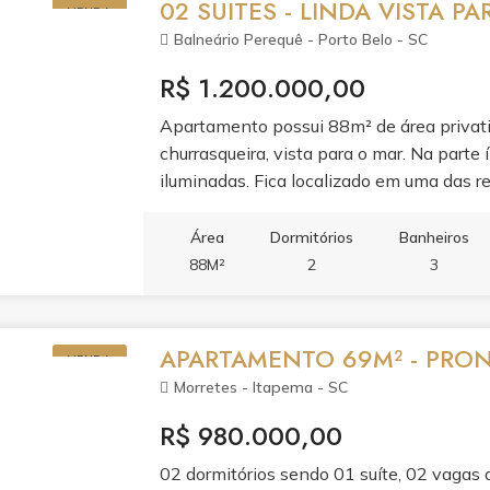
02 SUITES - LINDA VISTA P
VENDA
Balneário Perequê - Porto Belo - SC
R$ 1.200.000,00
Apartamento possui 88m² de área privativ
churrasqueira, vista para o mar. Na parte
iluminadas. Fica localizado em uma das 
próximo ao molhe de Balneário Perequê e 
Área
Dormitórios
Banheiros
88M²
2
3
APARTAMENTO 69M² - PRON
VENDA
Morretes - Itapema - SC
R$ 980.000,00
02 dormitórios sendo 01 suíte, 02 vagas