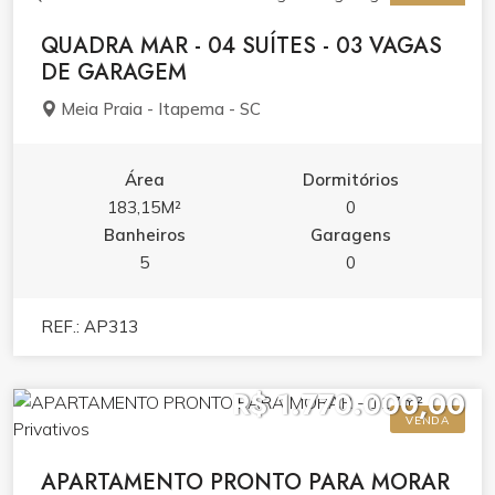
VENDA
QUADRA MAR - 04 SUÍTES - 03 VAGAS
DE GARAGEM
Meia Praia - Itapema - SC
Área
Dormitórios
183,15M²
0
Banheiros
Garagens
5
0
REF.: AP313
R$ 1.770.000,00
VENDA
APARTAMENTO PRONTO PARA MORAR