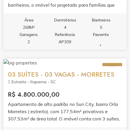
banheiros, o imóvel foi projetado para famílias que
valorizam privacidade e bem-estar.O living integrado
com sala de estar e jantar, junto à sacada com
Área
Dormitórios
Banheiros
churrasqueira e varanda, cria ambientes perfeitos
268M²
4
5
para receber. A cozinha planejada em porcelanato e o
Garagens
Referência
Favorito
apartamento bem mobiliado refletem acabamento de
2
AP309
alto padrão.Aproveite o lazer completo do edifício:
piscina adulto e infantil, cinema, spa, sauna,
academia, salão de festas, espaço gourmet, sala de
VENDA
jogos e brinquedoteca. Tudo para transformar sua
03 SUÍTES - 03 VAGAS - MORRETES
rotina em experiência.
Estreito - Itapema - SC
R$ 4.800.000,00
Apartamento de alto padrão no Sun City, bairro Orla
Morretes ( estreito), com 177,54m² privativos e
307,53m² de área total. O imóvel conta com 3 suítes,
lavabo, área de serviço e 3 vagas de garagem. O