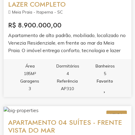
LAZER COMPLETO
hidromassagem e jacuzzi se unem ao spa, sauna e
Meia Praia - Itapema - SC
academia completa. Para receber e se divertir, salão
de festas, espaço gourmet, lounge, solarium, sala de
R$ 8.900.000,00
jogos, sala de games e brinquedoteca.Segurança,
Apartamento de alto padrão, mobiliado, localizado no
tecnologia e serviços completam a experiência:
Venezia Residenziale, em frente ao mar da Meia
guarita 24h, alarme, circuito de TV, hall decorado, sala
Praia. O imóvel entrega conforto, tecnologia e lazer
de reunião, bicicletário e entrada privativa para
completo para toda a família.
banhistas com box de praia.
Área
Dormitórios
Banheiros
185M²
4
5
Garagens
Referência
Favorito
3
AP310
VENDA
APARTAMENTO 04 SUÍTES - FRENTE
VISTA DO MAR