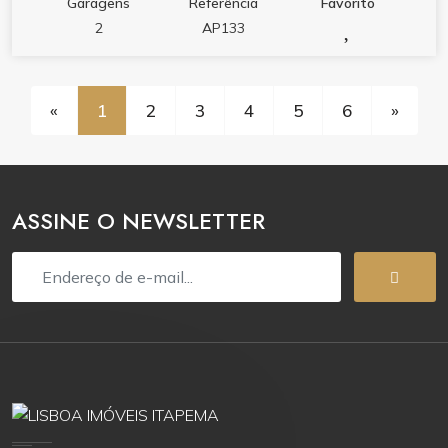
Garagens
Referência
Favorito
2
AP133
«
1
2
3
4
5
6
»
ASSINE O NEWSLETTER