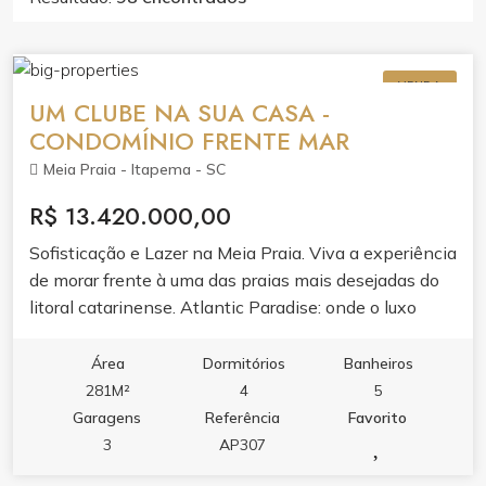
VENDA
UM CLUBE NA SUA CASA -
CONDOMÍNIO FRENTE MAR
Meia Praia - Itapema - SC
R$ 13.420.000,00
Sofisticação e Lazer na Meia Praia. Viva a experiência
de morar frente à uma das praias mais desejadas do
litoral catarinense. Atlantic Paradise: onde o luxo
encontra o seu dia a dia em Itapema.
Área
Dormitórios
Banheiros
281M²
4
5
Garagens
Referência
Favorito
3
AP307