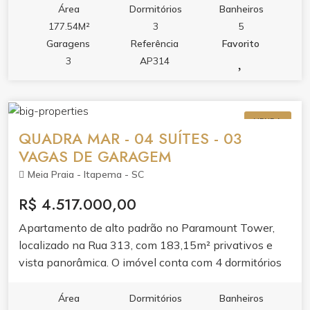
layout valoriza o conforto com living amplo, banheira
Área
Dormitórios
Banheiros
hidromassagem e acabamento pensado para o dia a
177.54M²
3
5
dia. Espaço ideal para quem busca morar com
Garagens
Referência
Favorito
tranquilidade em um dos bairros que mais cresce em
3
AP314
Itapema. O condomínio oferece lazer completo,
piscina adulto e infantil, piscina térmica,
hidromassagem na piscina, sauna, academia, sala de
VENDA
jogos, salão de festas, bar e espaço gourmet.
QUADRA MAR - 04 SUÍTES - 03
VAGAS DE GARAGEM
Meia Praia - Itapema - SC
R$ 4.517.000,00
Apartamento de alto padrão no Paramount Tower,
localizado na Rua 313, com 183,15m² privativos e
vista panorâmica. O imóvel conta com 4 dormitórios
sendo 4 suítes, 5 banheiros, 3 vagas de garagem e
269,5m² de área total. O apartamento entrega living
Área
Dormitórios
Banheiros