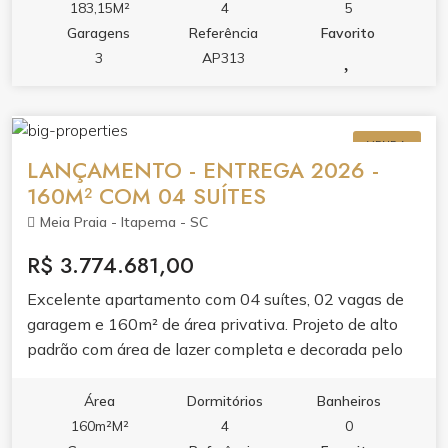
amplo com acabamento em gesso, sacada com
183,15M²
4
5
churrasqueira e vista panorâmica, integrando lazer e
Garagens
Referência
Favorito
conforto. Acabamento de qualidade valoriza cada
3
AP313
ambiente. O condomínio oferece lazer completo:
piscina adulto e infantil, jacuzzi, spa, academia,
espaço gourmet, brinquedoteca, playground e hall de
VENDA
entrada decorado e mobiliado. Elevador e medidores
LANÇAMENTO - ENTREGA 2026 -
individuais de água, luz e gás garantem praticidade.
160M² COM 04 SUÍTES
Meia Praia - Itapema - SC
R$ 3.774.681,00
Excelente apartamento com 04 suítes, 02 vagas de
garagem e 160m² de área privativa. Projeto de alto
padrão com área de lazer completa e decorada pelo
condomínio. Planta ampla, ideal pra família que busca
espaço e conforto. Entrega jumho de 2026.
Área
Dormitórios
Banheiros
160m²M²
4
0