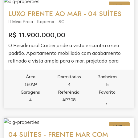
VENDA
LUXO FRENTE AO MAR - 04 SUÍTES
Meia Praia - Itapema - SC
R$ 11.900.000,00
O Residencial Cartier,onde a vista encontra o seu
padrão. Apartamento mobiliado com acabamento
refinado e vista ampla para o mar, projetado para
quem valoriza conforto, estética e funcionalidade.O
imóvel reúne living integrado com sala de estar e
Área
Dormitórios
Banheiros
jantar, cozinha com móveis planejados e porcelanato,
180M²
4
5
sacada com churrasqueira, varanda e dois banheiros.
Garagens
Referência
Favorito
Cada detalhe foi pensado para o seu bem-estar: ar
4
AP308
condicionado, aquecimento a gás, infraestrutura para
água quente, espera para split, fechadura eletrônica
com senha e gesso no teto.O lazer de 1500m² é um
VENDA
convite ao relaxamento e à convivência. Piscina
04 SUÍTES - FRENTE MAR COM
adulto com borda infinita, piscina térmica,