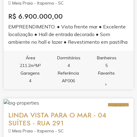
Meia Praia - Itapema - SC
R$ 6.900.000,00
EMPREENDIMENTO: ● Vista frente mar ● Excelente
localização ● Hall de entrada decorado ● Som
ambiente no hall e lazer ● Revestimento em pastilha
e pele de vidro ● Sistema de monitoramento 24h ●
Sensores de presença nas luzes das áreas comuns ●
Área
Dormitórios
Banheiros
Gerador de energia para situações de emergência ●
211.2m²M²
4
5
Infraestrutura para medidores de água, luz e gás
Garagens
Referência
Favorito
individuais ● Vaga privativa com infraestrutura para
4
AP006
carros elétricos ● 03 elevadores de última geração
APARTAMENTO: ● 04 suítes, sendo 01 master ● 04
vagas garagem, sendo 01 com infraestrutura para
VENDA
carros elétricos ● Amplo living com ambientes
LINDA VISTA PARA O MAR - 04
integrados ● Sacada com churrasqueira c/ exaustor
SUÍTES - RUA 291
elétrico ● Acabamento em gesso ● Piso vinílico nas
Meia Praia - Itapema - SC
áreas íntimas ● Piso porcelanato nas áreas comuns ●