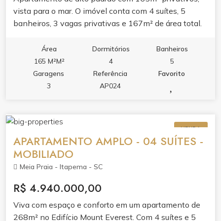
vista para o mar. O imóvel conta com 4 suítes, 5
banheiros, 3 vagas privativas e 167m² de área total.
Mobiliado e pronto para morar, oferecendo conforto e
praticidade no dia a dia. A distribuição dos ambientes
Área
Dormitórios
Banheiros
valoriza a vista para o mar e garante privacidade para
165 M²M²
4
5
toda a família. Ideal para quem busca morar com
Garagens
Referência
Favorito
qualidade de vida em frente à praia.
3
AP024
VENDA
APARTAMENTO AMPLO - 04 SUÍTES -
MOBILIADO
Meia Praia - Itapema - SC
R$ 4.940.000,00
Viva com espaço e conforto em um apartamento de
268m² no Edifício Mount Everest. Com 4 suítes e 5