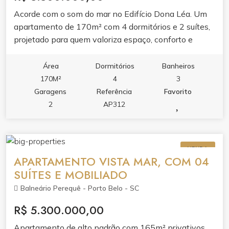
Acorde com o som do mar no Edifício Dona Léa. Um
apartamento de 170m² com 4 dormitórios e 2 suítes,
projetado para quem valoriza espaço, conforto e
localização frente mar.Ambientes integrados com
varanda gourmet e churrasqueira, cozinha planejada e
Área
Dormitórios
Banheiros
ar condicionado garantem praticidade e bem-estar. O
170M²
4
3
lazer do condomínio completa a experiência com
Garagens
Referência
Favorito
academia, sala de jogos, salão de festas e espaço
2
AP312
gourmet.Viva em um dos endereços mais desejados
de Itapema, onde a praia é extensão da sua casa.
VENDA
APARTAMENTO VISTA MAR, COM 04
SUÍTES E MOBILIADO
Balneário Perequê - Porto Belo - SC
R$ 5.300.000,00
Apartamento de alto padrão com 165m² privativos,