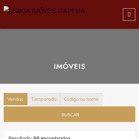
IMÓVEIS
Vendas
Temporada
Código ou nome
BUSCAR
Resultado:
98 encontrados