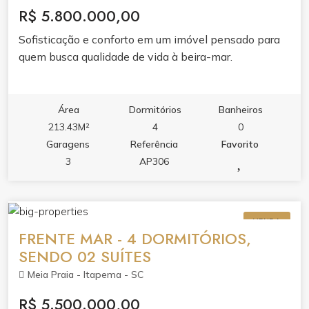
Portas e rodapés laqueados em branco ● Tubulação
R$ 5.800.000,00
para ar condicionado tipo ?split? ● Infraestrutura para
Sofisticação e conforto em um imóvel pensado para
aquecimento a gás ● Antena coletiva ● Medidores de
quem busca qualidade de vida à beira-mar.
água, luz e gás individuais ● Infraestrutura para
aspiração central ● Persianas integradas nas janelas.
Área
Dormitórios
Banheiros
213.43M²
4
0
Garagens
Referência
Favorito
3
AP306
VENDA
FRENTE MAR - 4 DORMITÓRIOS,
SENDO 02 SUÍTES
Meia Praia - Itapema - SC
R$ 5.500.000,00