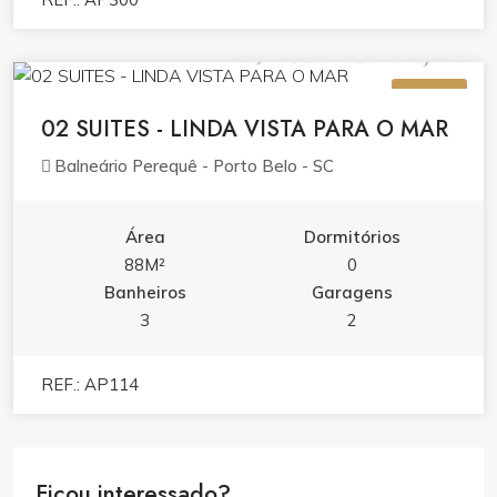
R$ 1.200.000,00
VENDA
02 SUITES - LINDA VISTA PARA O MAR
Balneário Perequê - Porto Belo - SC
Área
Dormitórios
88M²
0
Banheiros
Garagens
3
2
REF.: AP114
Ficou interessado?