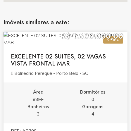
Imóveis similares a este:
R$ 1.600.000,00
VENDA
EXCELENTE 02 SUITES, 02 VAGAS -
VISTA FRONTAL MAR
Balneário Perequê - Porto Belo - SC
Área
Dormitórios
88M²
0
Banheiros
Garagens
3
4
REF.: AP300