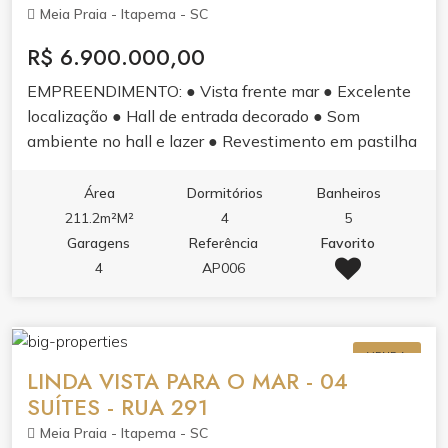
Meia Praia - Itapema - SC
R$ 6.900.000,00
EMPREENDIMENTO: ● Vista frente mar ● Excelente
localização ● Hall de entrada decorado ● Som
ambiente no hall e lazer ● Revestimento em pastilha
e pele de vidro ● Sistema de monitoramento 24h ●
Sensores de presença nas luzes das áreas comuns ●
Área
Dormitórios
Banheiros
Gerador de energia para situações de emergência ●
211.2m²M²
4
5
Infraestrutura para medidores de água, luz e gás
Garagens
Referência
Favorito
individuais ● Vaga privativa com infraestrutura para
4
AP006
carros elétricos ● 03 elevadores de última geração
APARTAMENTO: ● 04 suítes, sendo 01 master ● 04
vagas garagem, sendo 01 com infraestrutura para
VENDA
carros elétricos ● Amplo living com ambientes
LINDA VISTA PARA O MAR - 04
integrados ● Sacada com churrasqueira c/ exaustor
SUÍTES - RUA 291
elétrico ● Acabamento em gesso ● Piso vinílico nas
Meia Praia - Itapema - SC
áreas íntimas ● Piso porcelanato nas áreas comuns ●