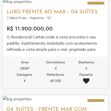
VENDA
LUXO FRENTE AO MAR - 04 SUÍTES
Meia Praia - Itapema - SC
R$ 11.900.000,00
O Residencial Cartier,onde a vista encontra o seu
padrão. Apartamento mobiliado com acabamento
refinado e vista ampla para o mar, projetado para
quem valoriza conforto, estética e funcionalidade.O
imóvel reúne living integrado com sala de estar e
Área
Dormitórios
Banheiros
jantar, cozinha com móveis planejados e porcelanato,
180M²
4
5
sacada com churrasqueira, varanda e dois banheiros.
Garagens
Referência
Favorito
Cada detalhe foi pensado para o seu bem-estar: ar
4
AP308
condicionado, aquecimento a gás, infraestrutura para
água quente, espera para split, fechadura eletrônica
com senha e gesso no teto.O lazer de 1500m² é um
VENDA
convite ao relaxamento e à convivência. Piscina
04 SUÍTES - FRENTE MAR COM