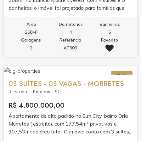
268m² no Edifício Mount Everest. Com 4 suítes e 5
banheiros, o imóvel foi projetado para famílias que
valorizam privacidade e bem-estar.O living integrado
com sala de estar e jantar, junto à sacada com
Área
Dormitórios
Banheiros
churrasqueira e varanda, cria ambientes perfeitos
268M²
4
5
para receber. A cozinha planejada em porcelanato e o
Garagens
Referência
Favorito
apartamento bem mobiliado refletem acabamento de
2
AP309
alto padrão.Aproveite o lazer completo do edifício:
piscina adulto e infantil, cinema, spa, sauna,
academia, salão de festas, espaço gourmet, sala de
VENDA
jogos e brinquedoteca. Tudo para transformar sua
03 SUÍTES - 03 VAGAS - MORRETES
rotina em experiência.
Estreito - Itapema - SC
R$ 4.800.000,00
Apartamento de alto padrão no Sun City, bairro Orla
Morretes ( estreito), com 177,54m² privativos e
307,53m² de área total. O imóvel conta com 3 suítes,
lavabo, área de serviço e 3 vagas de garagem. O