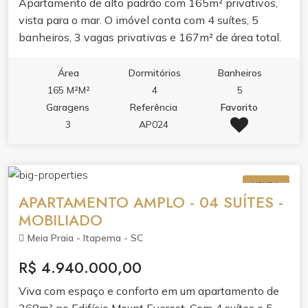
Apartamento de alto padrão com 165m² privativos,
vista para o mar. O imóvel conta com 4 suítes, 5
banheiros, 3 vagas privativas e 167m² de área total.
Mobiliado e pronto para morar, oferecendo conforto e
praticidade no dia a dia. A distribuição dos ambientes
Área
Dormitórios
Banheiros
valoriza a vista para o mar e garante privacidade para
165 M²M²
4
5
toda a família. Ideal para quem busca morar com
Garagens
Referência
Favorito
qualidade de vida em frente à praia.
3
AP024
VENDA
APARTAMENTO AMPLO - 04 SUÍTES -
MOBILIADO
Meia Praia - Itapema - SC
R$ 4.940.000,00
Viva com espaço e conforto em um apartamento de