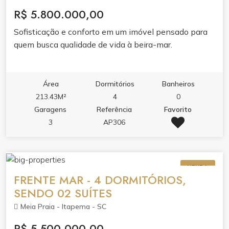
Portas e rodapés laqueados em branco ● Tubulação
R$ 5.800.000,00
para ar condicionado tipo ?split? ● Infraestrutura para
Sofisticação e conforto em um imóvel pensado para
aquecimento a gás ● Antena coletiva ● Medidores de
quem busca qualidade de vida à beira-mar.
água, luz e gás individuais ● Infraestrutura para
aspiração central ● Persianas integradas nas janelas.
Área
Dormitórios
Banheiros
213.43M²
4
0
Garagens
Referência
Favorito
3
AP306
VENDA
FRENTE MAR - 4 DORMITÓRIOS,
SENDO 02 SUÍTES
Meia Praia - Itapema - SC
R$ 5.500.000,00