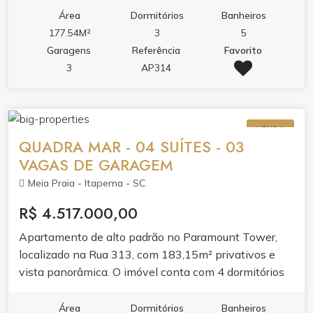
layout valoriza o conforto com living amplo, banheira
Área
Dormitórios
Banheiros
hidromassagem e acabamento pensado para o dia a
177.54M²
3
5
dia. Espaço ideal para quem busca morar com
Garagens
Referência
Favorito
tranquilidade em um dos bairros que mais cresce em
3
AP314
Itapema. O condomínio oferece lazer completo,
piscina adulto e infantil, piscina térmica,
hidromassagem na piscina, sauna, academia, sala de
VENDA
jogos, salão de festas, bar e espaço gourmet.
QUADRA MAR - 04 SUÍTES - 03
VAGAS DE GARAGEM
Meia Praia - Itapema - SC
R$ 4.517.000,00
Apartamento de alto padrão no Paramount Tower,
localizado na Rua 313, com 183,15m² privativos e
vista panorâmica. O imóvel conta com 4 dormitórios
sendo 4 suítes, 5 banheiros, 3 vagas de garagem e
269,5m² de área total. O apartamento entrega living
Área
Dormitórios
Banheiros