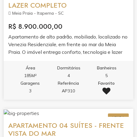
adulto com borda infinita, piscina térmica,
LAZER COMPLETO
hidromassagem e jacuzzi se unem ao spa, sauna e
Meia Praia - Itapema - SC
academia completa. Para receber e se divertir, salão
de festas, espaço gourmet, lounge, solarium, sala de
R$ 8.900.000,00
jogos, sala de games e brinquedoteca.Segurança,
Apartamento de alto padrão, mobiliado, localizado no
tecnologia e serviços completam a experiência:
Venezia Residenziale, em frente ao mar da Meia
guarita 24h, alarme, circuito de TV, hall decorado, sala
Praia. O imóvel entrega conforto, tecnologia e lazer
de reunião, bicicletário e entrada privativa para
completo para toda a família.
banhistas com box de praia.
Área
Dormitórios
Banheiros
185M²
4
5
Garagens
Referência
Favorito
3
AP310
VENDA
APARTAMENTO 04 SUÍTES - FRENTE
VISTA DO MAR