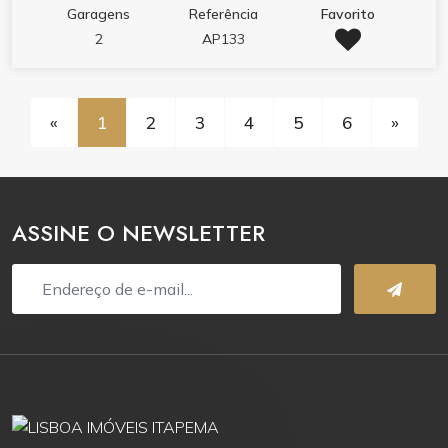
Garagens
Referência
Favorito
2
AP133
«
1
2
3
4
5
6
»
ASSINE O NEWSLETTER