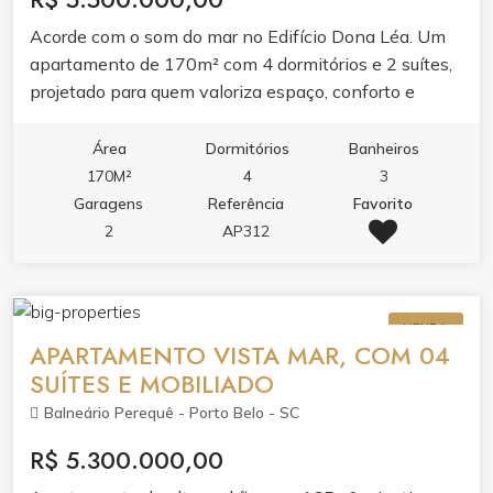
Acorde com o som do mar no Edifício Dona Léa. Um
apartamento de 170m² com 4 dormitórios e 2 suítes,
projetado para quem valoriza espaço, conforto e
localização frente mar.Ambientes integrados com
varanda gourmet e churrasqueira, cozinha planejada e
Área
Dormitórios
Banheiros
ar condicionado garantem praticidade e bem-estar. O
170M²
4
3
lazer do condomínio completa a experiência com
Garagens
Referência
Favorito
academia, sala de jogos, salão de festas e espaço
2
AP312
gourmet.Viva em um dos endereços mais desejados
de Itapema, onde a praia é extensão da sua casa.
VENDA
APARTAMENTO VISTA MAR, COM 04
SUÍTES E MOBILIADO
Balneário Perequê - Porto Belo - SC
R$ 5.300.000,00