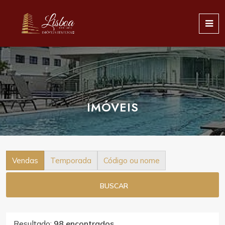
IMÓVEIS
Vendas
Temporada
Código ou nome
BUSCAR
Resultado:
98 encontrados