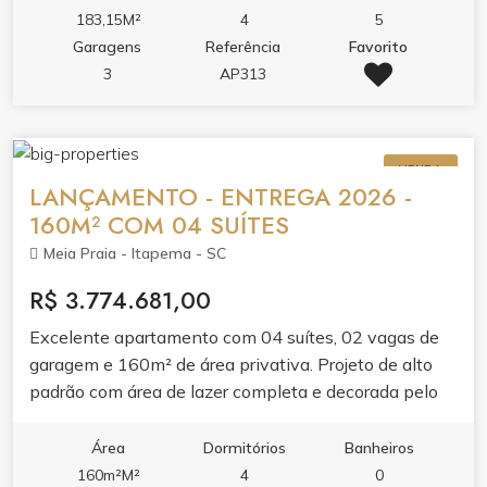
amplo com acabamento em gesso, sacada com
183,15M²
4
5
churrasqueira e vista panorâmica, integrando lazer e
Garagens
Referência
Favorito
conforto. Acabamento de qualidade valoriza cada
3
AP313
ambiente. O condomínio oferece lazer completo:
piscina adulto e infantil, jacuzzi, spa, academia,
espaço gourmet, brinquedoteca, playground e hall de
VENDA
entrada decorado e mobiliado. Elevador e medidores
LANÇAMENTO - ENTREGA 2026 -
individuais de água, luz e gás garantem praticidade.
160M² COM 04 SUÍTES
Meia Praia - Itapema - SC
R$ 3.774.681,00
Excelente apartamento com 04 suítes, 02 vagas de
garagem e 160m² de área privativa. Projeto de alto
padrão com área de lazer completa e decorada pelo
condomínio. Planta ampla, ideal pra família que busca
espaço e conforto. Entrega jumho de 2026.
Área
Dormitórios
Banheiros
160m²M²
4
0