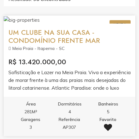
VENDA
UM CLUBE NA SUA CASA -
CONDOMÍNIO FRENTE MAR
Meia Praia - Itapema - SC
R$ 13.420.000,00
Sofisticação e Lazer na Meia Praia. Viva a experiência
de morar frente à uma das praias mais desejadas do
litoral catarinense. Atlantic Paradise: onde o luxo
encontra o seu dia a dia em Itapema.
Área
Dormitórios
Banheiros
281M²
4
5
Garagens
Referência
Favorito
3
AP307