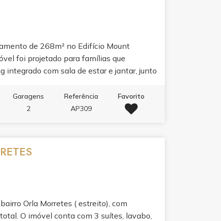
tamento de 268m² no Edifício Mount
óvel foi projetado para famílias que
g integrado com sala de estar e jantar, junto
ia ambientes perfeitos para receber. A
partamento bem mobiliado refletem
Garagens
Referência
Favorito
er completo do edifício: piscina adulto e
2
AP309
alão de festas, espaço gourmet, sala de jogos
ua rotina em experiência.
RRETES
airro Orla Morretes ( estreito), com
otal. O imóvel conta com 3 suítes, lavabo,