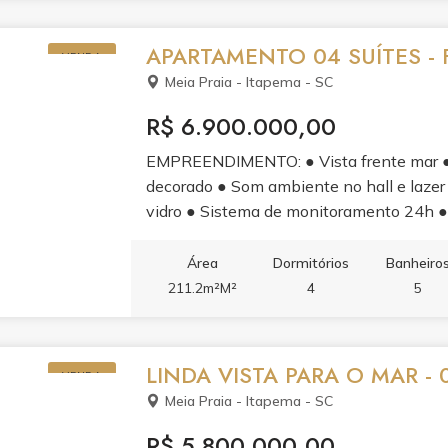
APARTAMENTO 04 SUÍTES - 
VENDA
Meia Praia - Itapema - SC
R$ 6.900.000,00
EMPREENDIMENTO: ● Vista frente mar ● E
decorado ● Som ambiente no hall e lazer
vidro ● Sistema de monitoramento 24h ●
comuns ● Gerador de energia para situaçõ
medidores de água, luz e gás individuais 
Área
Dormitórios
Banheiro
carros elétricos ● 03 elevadores de últ
211.2m²M²
4
5
sendo 01 master ● 04 vagas garagem, sen
elétricos ● Amplo living com ambientes 
exaustor elétrico ● Acabamento em gesso 
LINDA VISTA PARA O MAR - 0
VENDA
porcelanato nas áreas comuns ● Portas 
Meia Praia - Itapema - SC
para ar condicionado tipo ?split? ● Infr
coletiva ● Medidores de água, luz e gás in
R$ 5.800.000,00