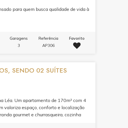
s.
nsado para quem busca qualidade de vida à
Garagens
Referência
Favorito
3
AP306
OS, SENDO 02 SUÍTES
ona Léa. Um apartamento de 170m² com 4
em valoriza espaço, conforto e localização
anda gourmet e churrasqueira, cozinha
ticidade e bem-estar. O lazer do