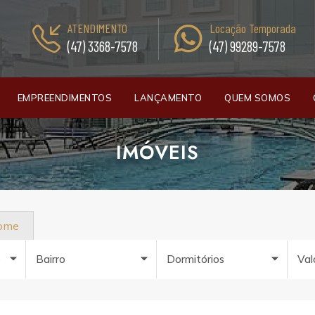
ATENDIMENTO
Locação Temporada
(47) 3368-7578
(47) 99289-7578
EMPREENDIMENTOS
LANÇAMENTO
QUEM SOMOS
IMÓVEIS
nome
e
Bairro
Dormitórios
Val