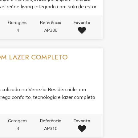
vel reúne living integrado com sala de estar
e porcelanato, sacada com churrasqueira,
oi pensado para o seu bem-estar: ar
Garagens
Referência
Favorito
rutura para água quente, espera para split,
4
AP308
no teto.O lazer de 1500m² é um convite ao
to com borda infinita, piscina térmica,
, sauna e academia completa. Para receber
COM LAZER COMPLETO
met, lounge, solarium, sala de jogos, sala de
ogia e serviços completam a experiência:
corado, sala de reunião, bicicletário e
 de praia.
ocalizado no Venezia Residenziale, em
rega conforto, tecnologia e lazer completo
Garagens
Referência
Favorito
3
AP310