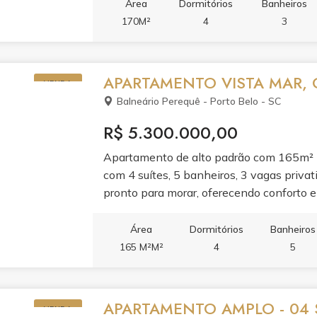
condomínio completa a experiência com ac
Área
Dormitórios
Banheiros
espaço gourmet.Viva em um dos endereço
170M²
4
3
é extensão da sua casa.
APARTAMENTO VISTA MAR, 
VENDA
Balneário Perequê - Porto Belo - SC
R$ 5.300.000,00
Apartamento de alto padrão com 165m² pr
com 4 suítes, 5 banheiros, 3 vagas privat
pronto para morar, oferecendo conforto e 
ambientes valoriza a vista para o mar e g
para quem busca morar com qualidade de 
Área
Dormitórios
Banheiros
165 M²M²
4
5
APARTAMENTO AMPLO - 04 S
VENDA