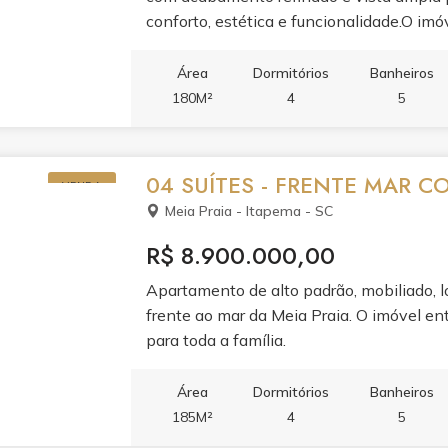
conforto, estética e funcionalidade.O imó
e jantar, cozinha com móveis planejados 
varanda e dois banheiros. Cada detalhe f
Área
Dormitórios
Banheiros
condicionado, aquecimento a gás, infraest
180M²
4
5
fechadura eletrônica com senha e gesso 
relaxamento e à convivência. Piscina adul
hidromassagem e jacuzzi se unem ao spa
04 SUÍTES - FRENTE MAR 
VENDA
e se divertir, salão de festas, espaço gour
Meia Praia - Itapema - SC
games e brinquedoteca.Segurança, tecnol
guarita 24h, alarme, circuito de TV, hall de
R$ 8.900.000,00
entrada privativa para banhistas com box
Apartamento de alto padrão, mobiliado, l
frente ao mar da Meia Praia. O imóvel ent
para toda a família.
Área
Dormitórios
Banheiros
185M²
4
5