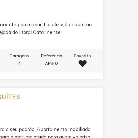
anente para o mar. Localização nobre no
jada do litoral Catarinense.
Garagens
Referência
Favorito
4
AP302
SUÍTES
tra o seu padrão. Apartamento mobiliado
ara o mar, projetado para quem valoriza