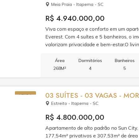
Meia Praia - Itapema - SC
R$ 4.940.000,00
Viva com espaço e conforto em um apar
Everest. Com 4 suítes e 5 banheiros, o im
valorizam privacidade e bem-estar.O livin
à sacada com churrasqueira e varanda, cr
cozinha planejada em porcelanato e o a
Área
Dormitórios
Banheiros
acabamento de alto padrão.Aproveite o laz
268M²
4
5
infantil, cinema, spa, sauna, academia, s
e brinquedoteca. Tudo para transformar s
03 SUÍTES - 03 VAGAS - MO
VENDA
Estreito - Itapema - SC
R$ 4.800.000,00
Apartamento de alto padrão no Sun City, b
177,54m² privativos e 307,53m² de área t