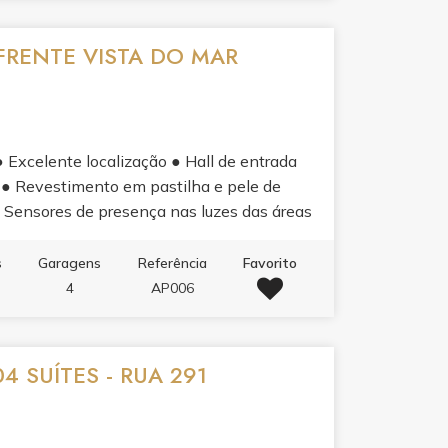
FRENTE VISTA DO MAR
xcelente localização ● Hall de entrada
 ● Revestimento em pastilha e pele de
 Sensores de presença nas luzes das áreas
es de emergência ● Infraestrutura para
● Vaga privativa com infraestrutura para
s
Garagens
Referência
Favorito
ima geração APARTAMENTO: ● 04 suítes,
4
AP006
do 01 com infraestrutura para carros
integrados ● Sacada com churrasqueira c/
● Piso vinílico nas áreas íntimas ● Piso
4 SUÍTES - RUA 291
e rodapés laqueados em branco ● Tubulação
aestrutura para aquecimento a gás ● Antena
dividuais ● Infraestrutura para aspiração