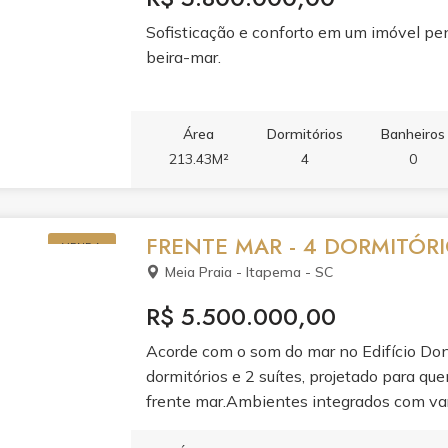
central ● Persianas integradas nas janela
Sofisticação e conforto em um imóvel pe
beira-mar.
Área
Dormitórios
Banheiros
213.43M²
4
0
FRENTE MAR - 4 DORMITÓRI
VENDA
Meia Praia - Itapema - SC
R$ 5.500.000,00
Acorde com o som do mar no Edifício D
dormitórios e 2 suítes, projetado para qu
frente mar.Ambientes integrados com var
planejada e ar condicionado garantem pra