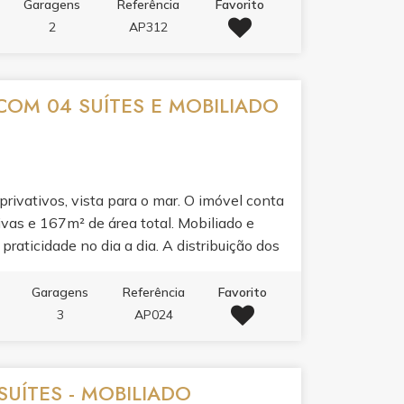
ademia, sala de jogos, salão de festas e
Garagens
Referência
Favorito
s mais desejados de Itapema, onde a praia
2
AP312
COM 04 SUÍTES E MOBILIADO
ivativos, vista para o mar. O imóvel conta
ivas e 167m² de área total. Mobiliado e
praticidade no dia a dia. A distribuição dos
arante privacidade para toda a família. Ideal
vida em frente à praia.
Garagens
Referência
Favorito
3
AP024
UÍTES - MOBILIADO