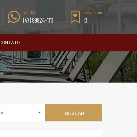
Vendas
Favoritos
(47) 99924-1111
0
CONTATO
or
BUSCAR