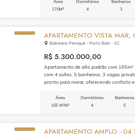
condomínio completa a experiência com ac
Área
Dormitórios
Banheiros
espaço gourmet.Viva em um dos endereço
170M²
4
3
é extensão da sua casa.
APARTAMENTO VISTA MAR, 
VENDA
Balneário Perequê - Porto Belo - SC
R$ 5.300.000,00
Apartamento de alto padrão com 165m² pr
com 4 suítes, 5 banheiros, 3 vagas privat
pronto para morar, oferecendo conforto e 
ambientes valoriza a vista para o mar e g
para quem busca morar com qualidade de 
Área
Dormitórios
Banheiros
165 M²M²
4
5
APARTAMENTO AMPLO - 04 S
VENDA