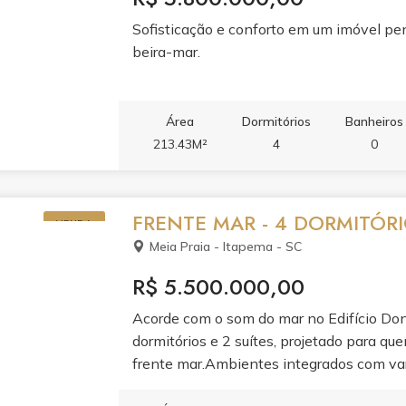
central ● Persianas integradas nas janela
Sofisticação e conforto em um imóvel pe
beira-mar.
Área
Dormitórios
Banheiros
213.43M²
4
0
FRENTE MAR - 4 DORMITÓRI
VENDA
Meia Praia - Itapema - SC
R$ 5.500.000,00
Acorde com o som do mar no Edifício D
dormitórios e 2 suítes, projetado para qu
frente mar.Ambientes integrados com var
planejada e ar condicionado garantem pra