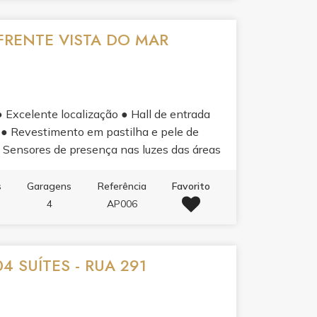
FRENTE VISTA DO MAR
xcelente localização ● Hall de entrada
 ● Revestimento em pastilha e pele de
 Sensores de presença nas luzes das áreas
es de emergência ● Infraestrutura para
● Vaga privativa com infraestrutura para
s
Garagens
Referência
Favorito
ima geração APARTAMENTO: ● 04 suítes,
4
AP006
do 01 com infraestrutura para carros
integrados ● Sacada com churrasqueira c/
● Piso vinílico nas áreas íntimas ● Piso
4 SUÍTES - RUA 291
e rodapés laqueados em branco ● Tubulação
aestrutura para aquecimento a gás ● Antena
dividuais ● Infraestrutura para aspiração