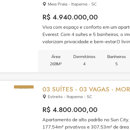
Meia Praia - Itapema - SC
R$ 4.940.000,00
Viva com espaço e conforto em um apar
Everest. Com 4 suítes e 5 banheiros, o im
valorizam privacidade e bem-estar.O livin
à sacada com churrasqueira e varanda, cr
cozinha planejada em porcelanato e o a
Área
Dormitórios
Banheiros
acabamento de alto padrão.Aproveite o laz
268M²
4
5
infantil, cinema, spa, sauna, academia, s
e brinquedoteca. Tudo para transformar s
03 SUÍTES - 03 VAGAS - MO
VENDA
Estreito - Itapema - SC
R$ 4.800.000,00
Apartamento de alto padrão no Sun City, b
177,54m² privativos e 307,53m² de área t