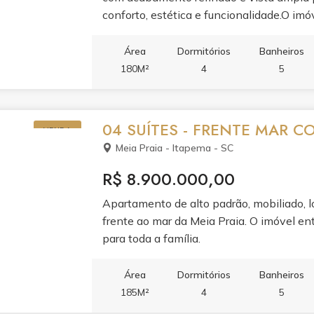
conforto, estética e funcionalidade.O imó
e jantar, cozinha com móveis planejados 
varanda e dois banheiros. Cada detalhe f
Área
Dormitórios
Banheiros
condicionado, aquecimento a gás, infraest
180M²
4
5
fechadura eletrônica com senha e gesso 
relaxamento e à convivência. Piscina adul
hidromassagem e jacuzzi se unem ao spa
04 SUÍTES - FRENTE MAR 
VENDA
e se divertir, salão de festas, espaço gour
Meia Praia - Itapema - SC
games e brinquedoteca.Segurança, tecnol
guarita 24h, alarme, circuito de TV, hall de
R$ 8.900.000,00
entrada privativa para banhistas com box
Apartamento de alto padrão, mobiliado, l
frente ao mar da Meia Praia. O imóvel ent
para toda a família.
Área
Dormitórios
Banheiros
185M²
4
5