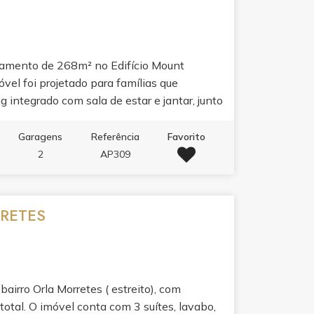
tamento de 268m² no Edifício Mount
óvel foi projetado para famílias que
g integrado com sala de estar e jantar, junto
ia ambientes perfeitos para receber. A
partamento bem mobiliado refletem
Garagens
Referência
Favorito
er completo do edifício: piscina adulto e
2
AP309
alão de festas, espaço gourmet, sala de jogos
ua rotina em experiência.
RRETES
airro Orla Morretes ( estreito), com
otal. O imóvel conta com 3 suítes, lavabo,