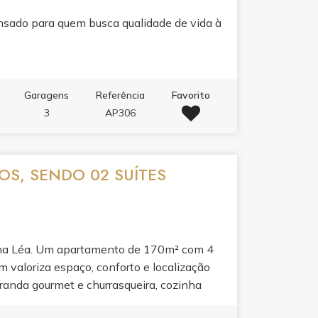
s.
nsado para quem busca qualidade de vida à
Garagens
Referência
Favorito
3
AP306
OS, SENDO 02 SUÍTES
ona Léa. Um apartamento de 170m² com 4
em valoriza espaço, conforto e localização
anda gourmet e churrasqueira, cozinha
ticidade e bem-estar. O lazer do