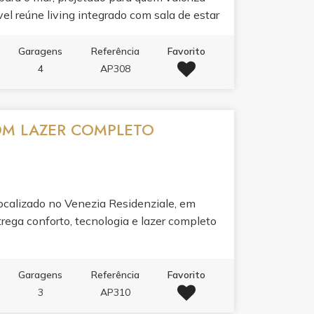
vel reúne living integrado com sala de estar
e porcelanato, sacada com churrasqueira,
oi pensado para o seu bem-estar: ar
Garagens
Referência
Favorito
rutura para água quente, espera para split,
4
AP308
no teto.O lazer de 1500m² é um convite ao
to com borda infinita, piscina térmica,
, sauna e academia completa. Para receber
COM LAZER COMPLETO
met, lounge, solarium, sala de jogos, sala de
ogia e serviços completam a experiência:
corado, sala de reunião, bicicletário e
 de praia.
ocalizado no Venezia Residenziale, em
rega conforto, tecnologia e lazer completo
Garagens
Referência
Favorito
3
AP310