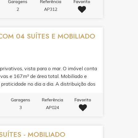
ademia, sala de jogos, salão de festas e
Garagens
Referência
Favorito
s mais desejados de Itapema, onde a praia
2
AP312
COM 04 SUÍTES E MOBILIADO
ivativos, vista para o mar. O imóvel conta
ivas e 167m² de área total. Mobiliado e
praticidade no dia a dia. A distribuição dos
arante privacidade para toda a família. Ideal
vida em frente à praia.
Garagens
Referência
Favorito
3
AP024
UÍTES - MOBILIADO