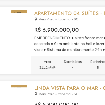
APARTAMENTO 04 SUÍTES - 
VENDA
Meia Praia - Itapema - SC
R$ 6.900.000,00
EMPREENDIMENTO: ● Vista frente mar ● E
decorado ● Som ambiente no hall e lazer
vidro ● Sistema de monitoramento 24h ●
comuns ● Gerador de energia para situaçõ
medidores de água, luz e gás individuais 
Área
Dormitórios
Banheiro
carros elétricos ● 03 elevadores de últ
211.2m²M²
4
5
sendo 01 master ● 04 vagas garagem, sen
elétricos ● Amplo living com ambientes 
exaustor elétrico ● Acabamento em gesso 
LINDA VISTA PARA O MAR - 0
VENDA
porcelanato nas áreas comuns ● Portas 
Meia Praia - Itapema - SC
para ar condicionado tipo ?split? ● Infr
coletiva ● Medidores de água, luz e gás in
R$ 5.800.000,00