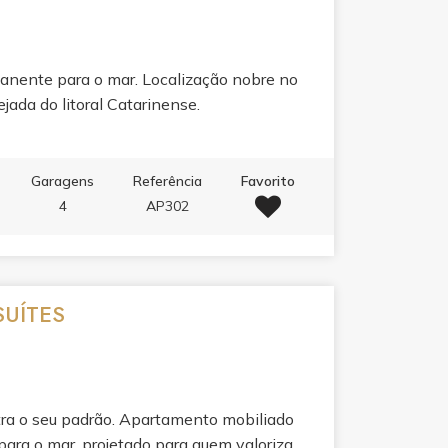
anente para o mar. Localização nobre no
jada do litoral Catarinense.
Garagens
Referência
Favorito
4
AP302
SUÍTES
tra o seu padrão. Apartamento mobiliado
ara o mar, projetado para quem valoriza