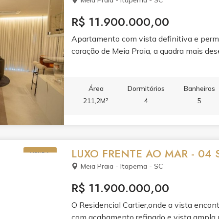
Meia Praia - Itapema - SC
R$ 11.900.000,00
Apartamento com vista definitiva e perm
coração de Meia Praia, a quadra mais dese
Área
Dormitórios
Banheiros
211,2M²
4
5
LUXO FRENTE AO MAR - 04 
VENDA
Meia Praia - Itapema - SC
R$ 11.900.000,00
O Residencial Cartier,onde a vista encon
com acabamento refinado e vista ampla p