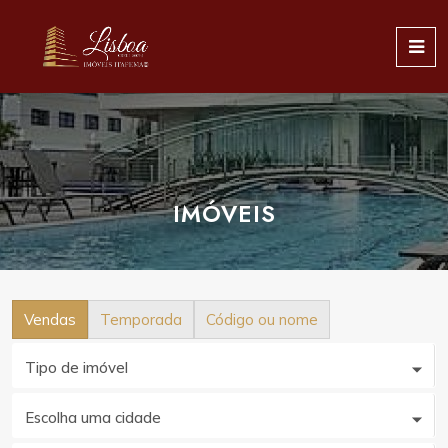
IMÓVEIS
Vendas
Temporada
Código ou nome
Tipo de imóvel
Escolha uma cidade