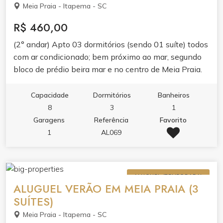
Meia Praia - Itapema - SC
R$ 460,00
(2° andar) Apto 03 dormitórios (sendo 01 suíte) todos
com ar condicionado; bem próximo ao mar, segundo
bloco de prédio beira mar e no centro de Meia Praia.
Vista para o mar da sacada, de todos os dormitórios e
da cozinha; geladeira, refrigerador, micro-ondas,
Capacidade
Dormitórios
Banheiros
lavadora de roupa, fogão com forno, sacada fechada
8
3
1
com churrasqueira, TV, Internet Wi-Fi, 01 garagem
Garagens
Referência
Favorito
privativa (não cabe camionete) 02 camas de casal;
1
AL069
02 camas de solteiro; 02 colchonetes avulsos Quadra
do mar, entre o Mcdonald s e o Shopping Russi, 30 m
da praia (Não aceita Pet) LOCAÇÃO SOMENTE
ALUGUEL (TEMPORADA)
PARA FAMÍLIA!
ALUGUEL VERÃO EM MEIA PRAIA (3
SUÍTES)
Meia Praia - Itapema - SC