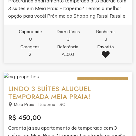
Procurando apartamento temporada alto padrão com
3 suites em Meia Praia - Itapema? Temos a melhor
opção para você! Próximo ao Shopping Russi Russi e
Mc donalts! Garanta suas férias com o conforto que
você merece!
Capacidade
Dormitórios
Banheiros
8
3
3
Garagens
Referência
Favorito
2
AL003
ALUGUEL (TEMPORADA)
LINDO 3 SUÍTES ALUGUEL
TEMPORADA MEIA PRAIA!
Meia Praia - Itapema - SC
R$ 450,00
Garanta já seu apartamento de temporada com 3
suítes em Meia Praia ? Itapema. Localizado na região