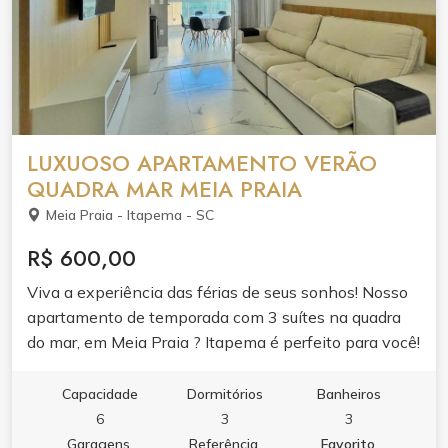
LUXUOSO APARTAMENTO VERÃO
QUADRA MAR MEIA PRAIA
Meia Praia - Itapema - SC
R$ 600,00
Viva a experiência das férias de seus sonhos! Nosso
apartamento de temporada com 3 suítes na quadra
do mar, em Meia Praia ? Itapema é perfeito para você!
Equipado com o que há de melhor e com todo o
conforto e luxo que você merece! - Descrição
Capacidade
Dormitórios
Banheiros
completa logo abaixo!
6
3
3
Garagens
Referência
Favorito