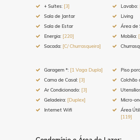
+ Suítes:
[3]
Lavabo:
Sala de Jantar
Living
Sala de Estar
Área de 
Energia:
[220]
Mobilia:
Sacada:
[C/ Churrasqueira]
Churrasq
Garagem *:
[1 Vaga Dupla]
Piso por
Cama de Casal:
[3]
Colchão 
Ar Condicionado:
[3]
Utensíli
Geladeira:
[Duplex]
Micro-o
Internet Wifi
Área Útil
[119]
Condomínio e Área de Lazer: