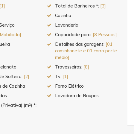
[1]
Total de Banheiros *:
[3]
Cozinha
Serviço
Lavanderia
[Mobiliado]
Capacidade para:
[8 Pessoas]
ueira
Detalhes das garagens:
[01
caminhonete e 01 carro porte
médio]
celanato
Travesseiros:
[8]
de Solteiro:
[2]
Tv:
[1]
os de Cozinha
Forno Elétrico
ndas
Lavadora de Roupas
 (Privativa) (m²) *: