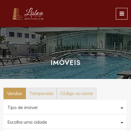
IMÓVEIS
Vendas
Temporada
Código ou nome
Tipo de imóvel
Escolha uma cidade