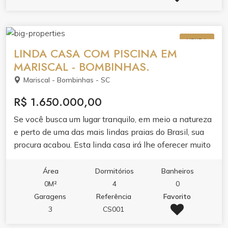
VENDA
LINDA CASA COM PISCINA EM
MARISCAL - BOMBINHAS.
Mariscal - Bombinhas - SC
R$ 1.650.000,00
Se você busca um lugar tranquilo, em meio a natureza
e perto de uma das mais lindas praias do Brasil, sua
procura acabou. Esta linda casa irá lhe oferecer muito
conforto e tranquilidade. Composta por quatro
dormitórios sendo um deles suíte, amplo living
Área
Dormitórios
Banheiros
integrado, excelente e aconchegante espaço de
0M²
4
0
terreno com piscina e pomar. Não deixe de conhecer
Garagens
Referência
Favorito
essa casa encantadora. Agende sua visita.
3
CS001