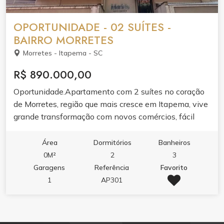
OPORTUNIDADE - 02 SUÍTES -
BAIRRO MORRETES
Morretes - Itapema - SC
R$ 890.000,00
Oportunidade.Apartamento com 2 suítes no coração
de Morretes, região que mais cresce em Itapema, vive
grande transformação com novos comércios, fácil
acesso à BR-101 e 5 min da praia. Ideal pra morar ou
investir. Agende uma visita para conhecer esse
Área
Dormitórios
Banheiros
imóvel.
0M²
2
3
Garagens
Referência
Favorito
1
AP301