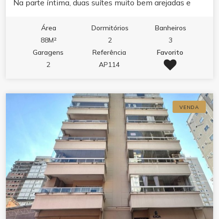
Na parte íntima, duas suítes muito bem arejadas e
iluminadas. Fica localizado em uma das regiões mais
desejadas do momento, próximo ao molhe de
Área
Dormitórios
Banheiros
Balneário Perequê e do Pier Turístico de Itapema.
88M²
2
3
Garagens
Referência
Favorito
2
AP114
VENDA