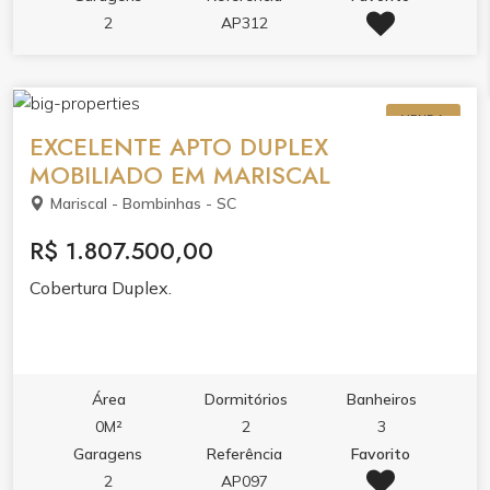
academia, sala de jogos, salão de festas e espaço
2
AP312
gourmet.Viva em um dos endereços mais desejados
de Itapema, onde a praia é extensão da sua casa.
VENDA
EXCELENTE APTO DUPLEX
MOBILIADO EM MARISCAL
Mariscal - Bombinhas - SC
R$ 1.807.500,00
Cobertura Duplex.
Área
Dormitórios
Banheiros
0M²
2
3
Garagens
Referência
Favorito
2
AP097