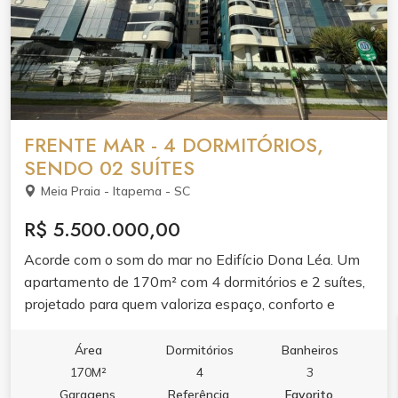
FRENTE MAR - 4 DORMITÓRIOS,
SENDO 02 SUÍTES
Meia Praia - Itapema - SC
R$ 5.500.000,00
Acorde com o som do mar no Edifício Dona Léa. Um
apartamento de 170m² com 4 dormitórios e 2 suítes,
projetado para quem valoriza espaço, conforto e
localização frente mar.Ambientes integrados com
varanda gourmet e churrasqueira, cozinha planejada e
Área
Dormitórios
Banheiros
ar condicionado garantem praticidade e bem-estar. O
170M²
4
3
lazer do condomínio completa a experiência com
Garagens
Referência
Favorito