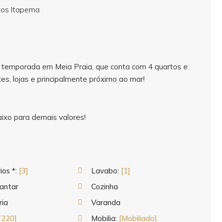
temporada em Meia Praia, que conta com 4 quartos e
es, lojas e principalmente próximo ao mar!
aixo para demais valores!
ios *:
[3]
Lavabo:
[1]
Jantar
Cozinha
ria
Varanda
[220]
Mobilia:
[Mobiliado]