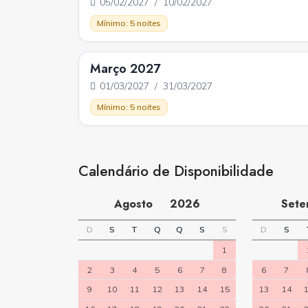
05/02/2027 / 10/02/2027
Mínimo: 5 noites
Março 2027
01/03/2027 / 31/03/2027
Mínimo: 5 noites
Calendário de Disponibilidade
Agosto
2026
Set
D
S
T
Q
Q
S
S
D
S
1
2
3
4
5
6
7
8
6
7
9
10
11
12
13
14
15
13
14