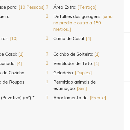
ade para:
[10 Pessoas]
Área Extra:
[Terraço]
ueira
Detalhes das garagens:
[uma
no predio e outra a 150
metros..]
iros:
[10]
Cama de Casal:
[4]
de Casal:
[1]
Colchão de Solteiro:
[1]
cionado:
[4]
Ventilador de Teto:
[1]
os de Cozinha
Geladeira:
[Duplex]
a de Roupas
Permitido animais de
estimação:
[Sim]
 (Privativa) (m²) *:
Apartamento de:
[Frente]