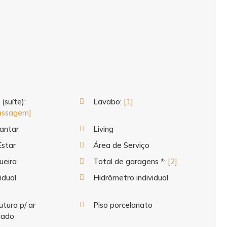
(suíte):
Lavabo:
[1]
assagem]
Jantar
Living
Estar
Área de Serviço
ueira
Total de garagens *:
[2]
idual
Hidrômetro individual
utura p/ ar
Piso porcelanato
nado