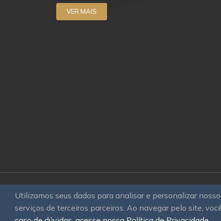
VER MAIS
Utilizamos seus dados para analisar e personalizar nos
© 2026
OAWEB site e sistemas para imobiliá
serviços de terceiros parceiros. Ao navegar pelo site, você
reservados.
caso de dúvidas, acesse nossa Política de Privacidade.