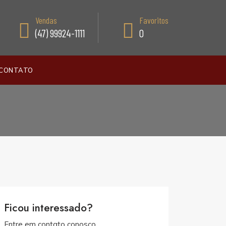
Vendas
Favoritos
(47) 99924-1111
0
CONTATO
Ficou interessado?
Entre em contato conosco