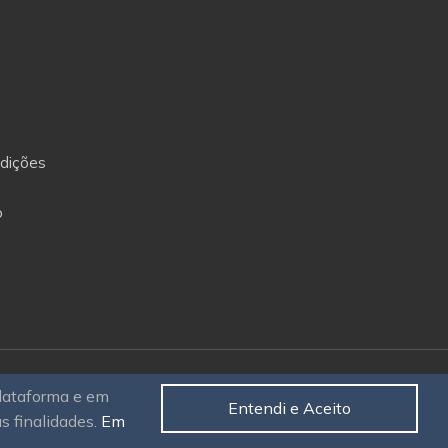
dições
o
plataforma e em
Entendi e Aceito
as finalidades.
Em