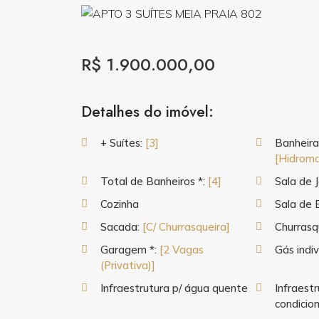
R$ 1.900.000,00
Detalhes do imóvel:
+ Suítes:
[3]
Banheira 
[Hidrom
Total de Banheiros *:
[4]
Sala de 
Cozinha
Sala de 
Sacada:
[C/ Churrasqueira]
Churrasq
Garagem *:
[2 Vagas
Gás indiv
(Privativa)]
Infraestrutura p/ água quente
Infraestr
condicio