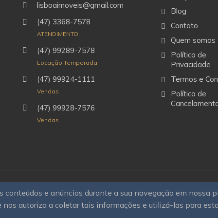
lisboaimoveis@gmail.com
Blog
(47) 3368-7578
Contato
ATENDIMENTO
Quem somos
(47) 99289-7578
Política de
Locação Temporada
Privacidade
(47) 99924-1111
Termos e Con
Vendas
Política de
Cancelament
(47) 99928-7576
Vendas
sos conteúdos e anúncios durante a sua navegação em nossa 
rias
Todos os direitos
 nos autoriza a coletar tais informações e utilizá-las para est