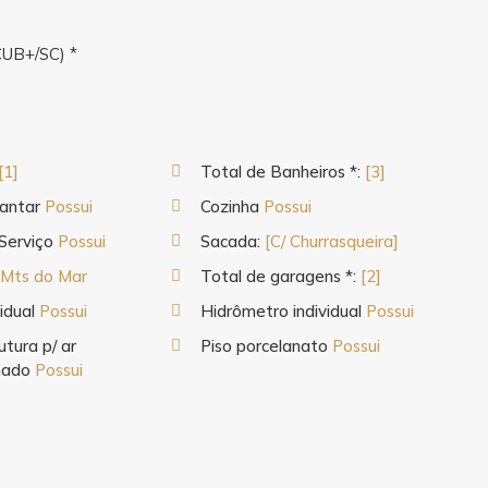
CUB+/SC) *
[1]
Total de Banheiros *:
[3]
Jantar
Possui
Cozinha
Possui
Serviço
Possui
Sacada:
[C/ Churrasqueira]
 Mts do Mar
Total de garagens *:
[2]
vidual
Possui
Hidrômetro individual
Possui
utura p/ ar
Piso porcelanato
Possui
onado
Possui