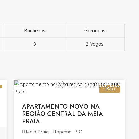
Banheiros
Garagens
3
2 Vagas
0
R$ 1.750.000,00
VENDA
APARTAMENTO NOVO NA
REGIÃO CENTRAL DA MEIA
PRAIA
Meia Praia - Itapema - SC